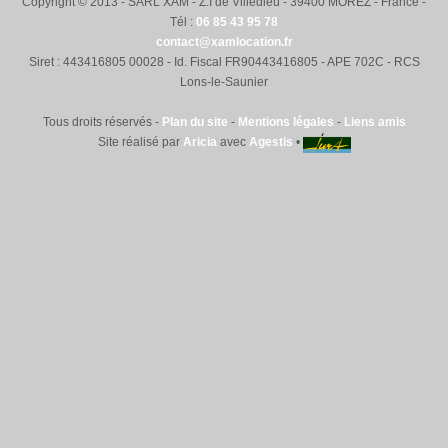
Copyright © 2013 - SARL XAM - Z.I de Villedieu - 39400 MOREZ - France -
Nettoyage
Tél :
06 85 43 95 78
contact@xamlocation.fr
Siret : 443416805 00028 - Id. Fiscal FR90443416805 - APE 702C - RCS
Contact-Accès
Lons-le-Saunier
Tous droits réservés -
Plan du site
-
Mentions légales
-
Liens amis
Site réalisé par
Aricia
avec
Agestis
•