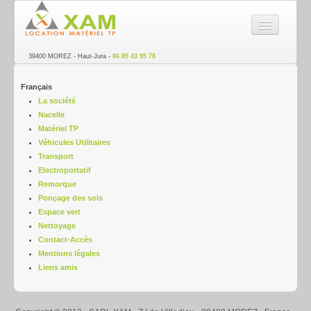
SARL XAM - Location de ma
39400 MOREZ - Haut-Jura -
06 85 43 95 78
La société
Français
Nacelle
La société
Nacelle
Matériel TP
Matériel TP
Véhicules Utilitaires
Véhicules Utilitaires
Transport
Electroportatif
Transport
Remorque
Ponçage des sols
Electroportatif
Espace vert
Nettoyage
Remorque
Contact-Accès
Mentions légales
Ponçage des sols
Liens amis
Espace vert