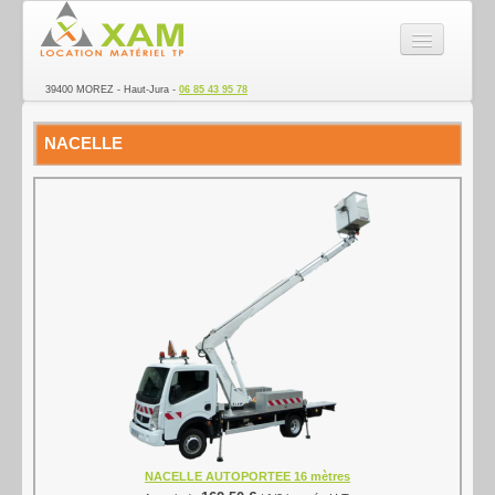
SARL XAM - Location de ma
39400 MOREZ - Haut-Jura -
06 85 43 95 78
La société
NACELLE
Nacelle
Matériel TP
Véhicules Utilitaires
Transport
Electroportatif
Remorque
Ponçage des sols
Espace vert
NACELLE AUTOPORTEE 16 mètres