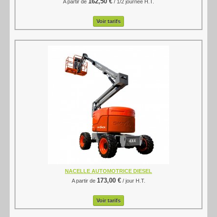
162,50 €
A partir de
/ 1/2 journée H.T.
Nettoyage
Voir tarifs
Contact-Accès
NACELLE AUTOMOTRICE DIESEL
173,00 €
A partir de
/ jour H.T.
Voir tarifs