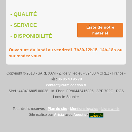
Nettoyage
- QUALITÉ
Contact-Accès
- SERVICE
Liste de notre
matériel
- DISPONIBILITÉ
Ouverture du lundi au vendredi 7h30-12h15 14h-18h ou
sur rendez vous
Copyright © 2013 - SARL XAM - Z.I de Villedieu - 39400 MOREZ - France -
Tél :
06 85 43 95 78
contact@xamlocation.fr
Siret : 443416805 00028 - Id. Fiscal FR90443416805 - APE 702C - RCS
Lons-le-Saunier
Tous droits réservés -
Plan du site
-
Mentions légales
-
Liens amis
Site réalisé par
Aricia
avec
Agestis
•