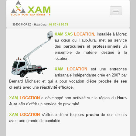
SARL XAM - Location de ma
39400 MOREZ - Haut-Jura -
06 85 43 95 78
La société
XAM SAS
LOCATION,
installée à Morez
au cœur du Haut-Jura, met au service
Nacelle
des
particuliers
et
professionnels
un
ensemble
de matériel destiné à la
Matériel TP
location.
Véhicules Utilitaires
XAM
LOCATION
est une entreprise
artisanale indépendante crée en 2007 par
Transport
Bernard Michalet et qui a pour vocation d’être
proche de ses
clients
avec une
réactivité efficace.
Electroportatif
XAM
LO
CATION
a développé son activité sur la région du
Haut-
Jura
afin d’offrir un service de proximité.
Remorque
XAM
LOCATION
s'efforce d'être toujours
proche
de ses clients
Ponçage des sols
avec une grande disponibilité
Espace vert