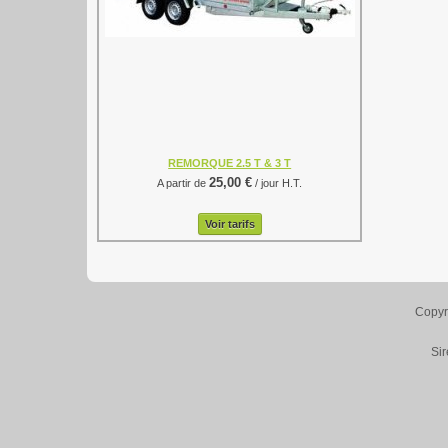
REMORQUE 2.5 T & 3 T
25,00 €
A partir de
/ jour H.T.
Voir tarifs
Copyr
Si