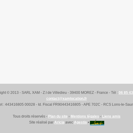
ight © 2013 - SARL XAM - Z.I de Villedieu - 39400 MOREZ - France - Tél :
06 85 43
contact@xamlocation.fr
ret : 443416805 00028 - Id. Fiscal FR90443416805 - APE 702C - RCS Lons-le-Saun
Tous droits réservés -
Plan du site
-
Mentions légales
-
Liens amis
Site réalisé par
Aricia
avec
Agestis
•