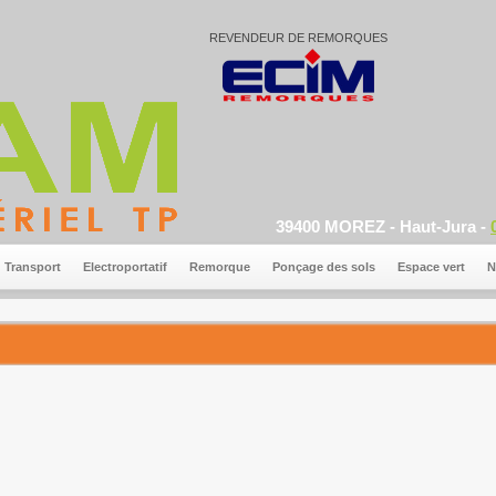
REVENDEUR DE REMORQUES
39400 MOREZ - Haut-Jura -
Transport
Electroportatif
Remorque
Ponçage des sols
Espace vert
N