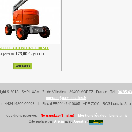
ACELLE AUTOMOTRICE DIESEL
173,00 €
A partir de
/ jour H.T.
Voir tarifs
ight © 2013 - SARL XAM - Z.I de Villedieu - 39400 MOREZ - France - Tél :
06 85 43
contact@xamlocation.fr
ret : 443416805 00028 - Id. Fiscal FR90443416805 - APE 702C - RCS Lons-le-Saun
Tous droits réservés -
-
Mentions légales
-
Liens amis
No translate (1 - plan)
Site réalisé par
Aricia
avec
Agestis
•