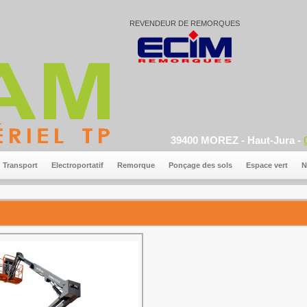
REVENDEUR DE REMORQUES
39400 MOREZ - Haut-Jura -
Transport
Electroportatif
Remorque
Ponçage des sols
Espace vert
N