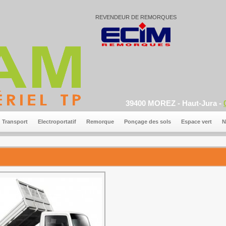
REVENDEUR DE REMORQUES
39400 MOREZ - Haut-Jura -
Transport
Electroportatif
Remorque
Ponçage des sols
Espace vert
N