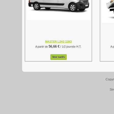
MASTER L2H2 11M3
56,66 €
A partir de
/ 1/2 journée H.T.
A 
Voir tarifs
Copyr
Si