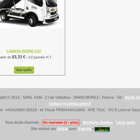
CAMION BENNE 3,5T
83,33 €
partir de
/ 1/2 journée H.T.
Voir tarifs
ight © 2013 - SARL XAM - Z.I de Villedieu - 39400 MOREZ - France - Tél :
06 85 43
contact@xamlocation.fr
ret : 443416805 00028 - Id. Fiscal FR90443416805 - APE 702C - RCS Lons-le-Saun
Tous droits réservés -
-
Mentions légales
-
Liens amis
No translate (1 - plan)
Site réalisé par
Aricia
avec
Agestis
•