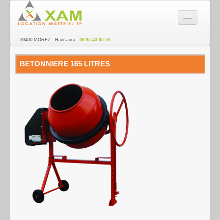
SARL XAM - Location de ma
39400 MOREZ - Haut-Jura -
06 85 43 95 78
La société
BETONNIERE 165 LITRES
Nacelle
Matériel TP
Véhicules Utilitaires
Transport
Electroportatif
Remorque
Ponçage des sols
Espace vert