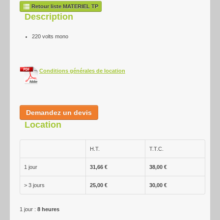
Retour liste MATERIEL TP
Nettoyage
Description
Contact-Accès
220 volts mono
Conditions générales de location
Demandez un devis
Location
H.T.
T.T.C.
1 jour
31,66 €
38,00 €
> 3 jours
25,00 €
30,00 €
1 jour :
8 heures