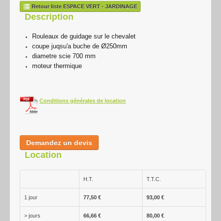
Retour liste ESPACE VERT - JARDINAGE
Nettoyage
Description
Contact-Accès
Rouleaux de guidage sur le chevalet
coupe juqsu'a buche de Ø250mm
diametre scie 700 mm
moteur thermique
Conditions générales de location
Demandez un devis
Location
H.T.
T.T.C.
1 jour
77,50 €
93,00 €
> jours
66,66 €
80,00 €