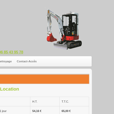
06 85 43 95 78
ettoyage
Contact-Accès
Location
H.T.
T.T.C.
1 jour
54,16 €
65,00 €