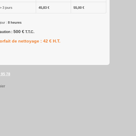
> 3 jours
45,83 €
55,00 €
jour :
8 heures
500 €
aution :
T.T.C.
orfait de nettoyage : 42 € H.T.
 95 78
ier