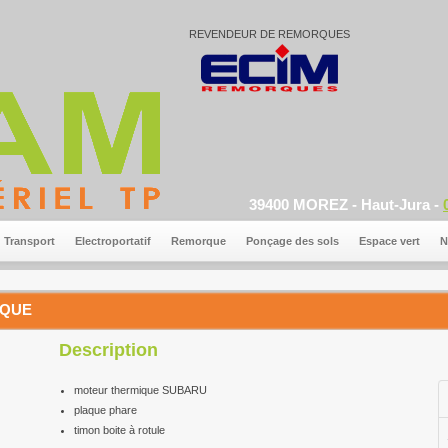
REVENDEUR DE REMORQUES
39400 MOREZ - Haut-Jura -
Transport
Electroportatif
Remorque
Ponçage des sols
Espace vert
N
RQUE
Description
moteur thermique SUBARU
plaque phare
timon boite à rotule