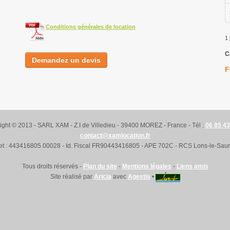
Conditions générales de location
1 
C
Demandez un devis
F
ight © 2013 - SARL XAM - Z.I de Villedieu - 39400 MOREZ - France - Tél :
06 85 43
contact@xamlocation.fr
ret : 443416805 00028 - Id. Fiscal FR90443416805 - APE 702C - RCS Lons-le-Saun
Tous droits réservés -
Plan du site
-
Mentions légales
-
Liens amis
Site réalisé par
Aricia
avec
Agestis
•