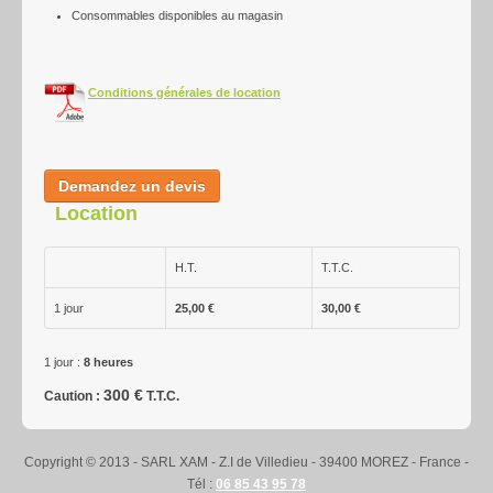
Consommables disponibles au magasin
Nettoyage
Contact-Accès
Conditions générales de location
Demandez un devis
Location
H.T.
T.T.C.
1 jour
25,00 €
30,00 €
1 jour :
8 heures
300 €
Caution :
T.T.C.
Copyright © 2013 - SARL XAM - Z.I de Villedieu - 39400 MOREZ - France -
Tél :
06 85 43 95 78