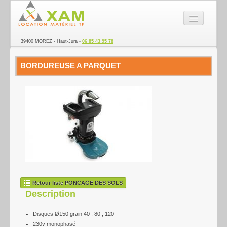
SARL XAM - Location de ma
39400 MOREZ - Haut-Jura -
06 85 43 95 78
La société
BORDUREUSE A PARQUET
Nacelle
Matériel TP
Véhicules Utilitaires
Transport
Electroportatif
Remorque
Retour liste PONCAGE DES SOLS
Description
Ponçage des sols
Disques Ø150 grain 40 , 80 , 120
Espace vert
230v monophasé