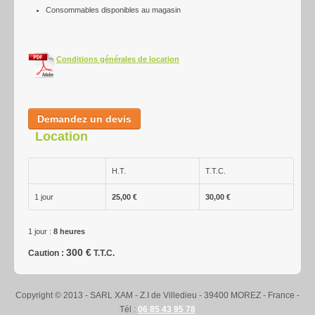
Consommables disponibles au magasin
Nettoyage
Contact-Accès
Conditions générales de location
Demandez un devis
Location
H.T.
T.T.C.
1 jour
25,00 €
30,00 €
1 jour :
8 heures
300 €
Caution :
T.T.C.
Copyright © 2013 - SARL XAM - Z.I de Villedieu - 39400 MOREZ - France -
Tél :
06 85 43 95 78