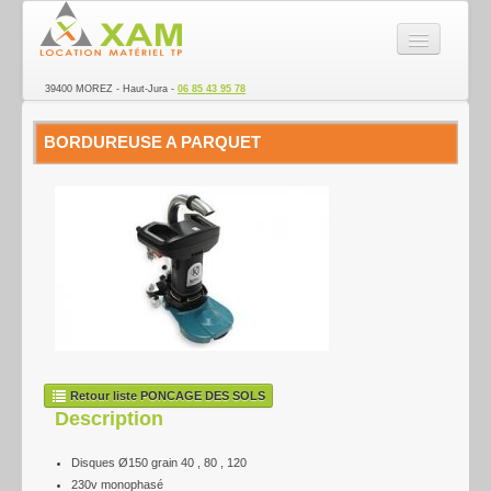
SARL XAM - Location de ma
39400 MOREZ - Haut-Jura -
06 85 43 95 78
La société
BORDUREUSE A PARQUET
Nacelle
Matériel TP
Véhicules Utilitaires
Transport
Electroportatif
Remorque
Retour liste PONCAGE DES SOLS
Description
Ponçage des sols
Disques Ø150 grain 40 , 80 , 120
Espace vert
230v monophasé